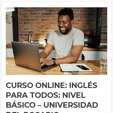
Curso
online:
Inglés
para
todos:
nivel
básico
–
Universidad
del
Rosario
CURSO ONLINE: INGLÉS
PARA TODOS: NIVEL
BÁSICO – UNIVERSIDAD