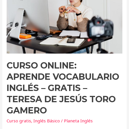
Vocabulario
Inglés
–
Gratis
–
Teresa
de
Jesús
Toro
CURSO ONLINE:
Gamero
APRENDE VOCABULARIO
INGLÉS – GRATIS –
TERESA DE JESÚS TORO
GAMERO
Curso gratis
,
Inglés Básico
/
Planeta Inglés