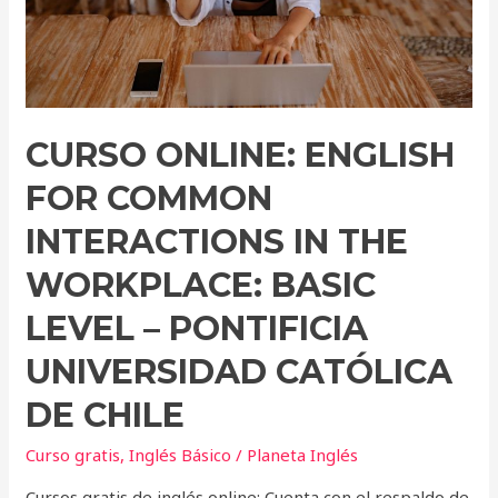
the
Workplace:
Basic
Level
–
CURSO ONLINE: ENGLISH
Pontificia
Universidad
FOR COMMON
Católica
INTERACTIONS IN THE
de
Chile
WORKPLACE: BASIC
LEVEL – PONTIFICIA
UNIVERSIDAD CATÓLICA
DE CHILE
Curso gratis
,
Inglés Básico
/
Planeta Inglés
Cursos gratis de inglés online: Cuenta con el respaldo de