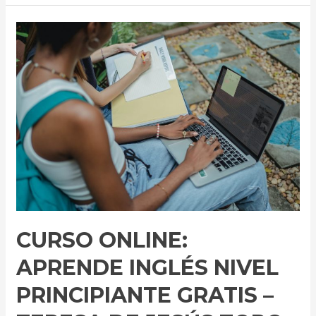
Curso
online:
Aprende
Inglés
Nivel
Principiante
Gratis
–
Teresa
de
Jesús
Toro
CURSO ONLINE:
Gamero
APRENDE INGLÉS NIVEL
PRINCIPIANTE GRATIS –