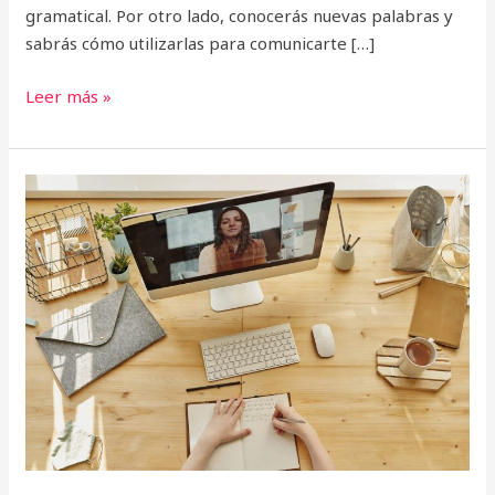
gramatical. Por otro lado, conocerás nuevas palabras y
sabrás cómo utilizarlas para comunicarte […]
Leer más »
Curso
online:
Aprende
Inglés
–
Nivel
Principiante
–
Teresa
de
Jesús
Toro