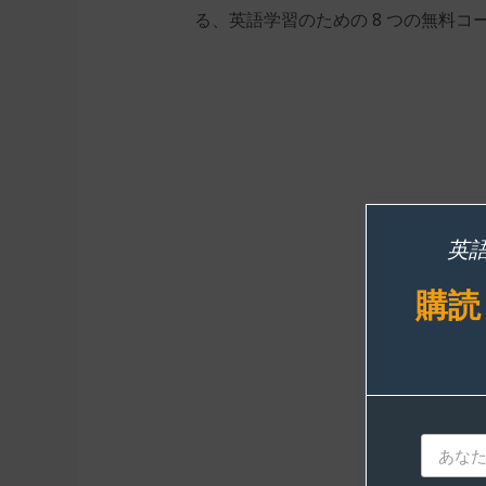
る、英語学習のための 8 つの無料コ
英
購読