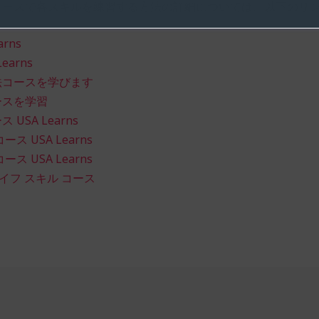
コースで各スキルを練習する方法の詳細については、以下のリ
rns
arns
法コースを学びます
ースを学習
SA Learns
 USA Learns
 USA Learns
ライフ スキル コース