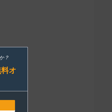
か？
無料オ
！