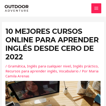
Ir
MAI
al
MEN
contenido
10 MEJORES CURSOS
ONLINE PARA APRENDER
INGLÉS DESDE CERO DE
2022
/
Gramática
,
Inglés para cualquier nivel
,
Inglés práctico
,
Recursos para aprender inglés
,
Vocabulario
/ Por
Maria
Camila Arenas