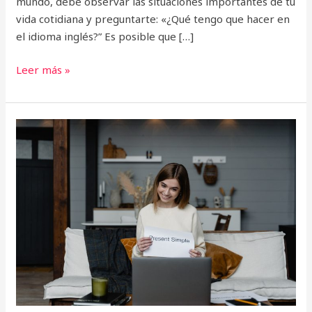
mundo, debe observar las situaciones importantes de tu
vida cotidiana y preguntarte: «¿Qué tengo que hacer en
el idioma inglés?” Es posible que […]
Leer más »
10
mejores
cursos
online
para
aprender
inglés
básico
en
2022