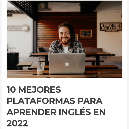
10
mejores
plataformas
para
aprender
inglés
en
2022
10 MEJORES
PLATAFORMAS PARA
APRENDER INGLÉS EN
2022