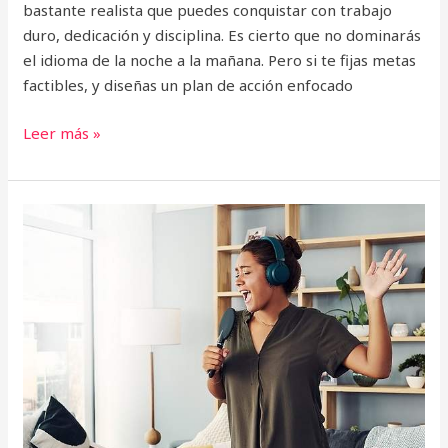
bastante realista que puedes conquistar con trabajo
duro, dedicación y disciplina. Es cierto que no dominarás
el idioma de la noche a la mañana. Pero si te fijas metas
factibles, y diseñas un plan de acción enfocado
Leer más »
5
mejores
sitios
web
para
aprender
inglés
con
canciones
en