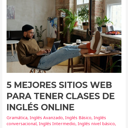
mejores
sitios
web
para
tener
clases
de
inglés
online
5 MEJORES SITIOS WEB
PARA TENER CLASES DE
INGLÉS ONLINE
Gramática
,
Inglés Avanzado
,
Inglés Básico
,
Inglés
conversacional
,
Inglés Intermedio
,
Inglés nivel básico
,