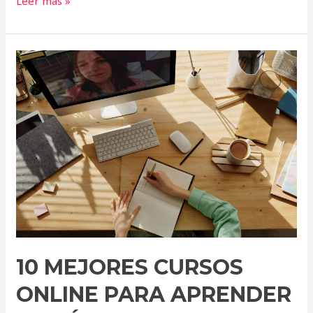
Leer más »
10
mejores
cursos
online
para
aprender
inglés
desde
cero
de
2022
10 MEJORES CURSOS
ONLINE PARA APRENDER