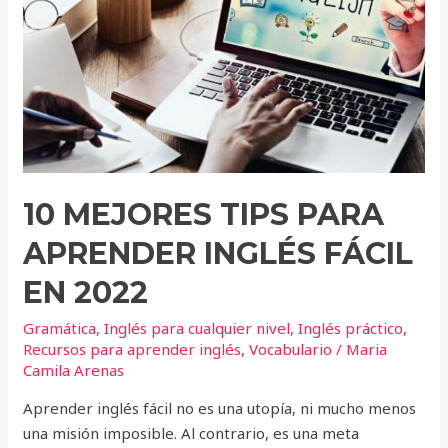
aprender
inglés
fácil
en
2022
10 MEJORES TIPS PARA
APRENDER INGLÉS FÁCIL
EN 2022
Gramática
,
Inglés para cualquier nivel
,
Inglés práctico
,
Recursos para aprender inglés
,
Vocabulario
/
Maria
Camila Arenas
Aprender inglés fácil no es una utopía, ni mucho menos
una misión imposible. Al contrario, es una meta